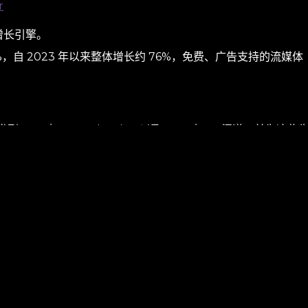
r
增长引擎。
14%，自 2023 年以来整体增长约 76%，免费、广告支持的流媒体
MSN/Start、Bing 入口以及 FAST/CTV 渠道，并为这些
，而是可持续的复利增长。
号）
只看受众重叠。
分领域关键词、历史视频主题，以及评论区中带有购买意向或问题痛点的