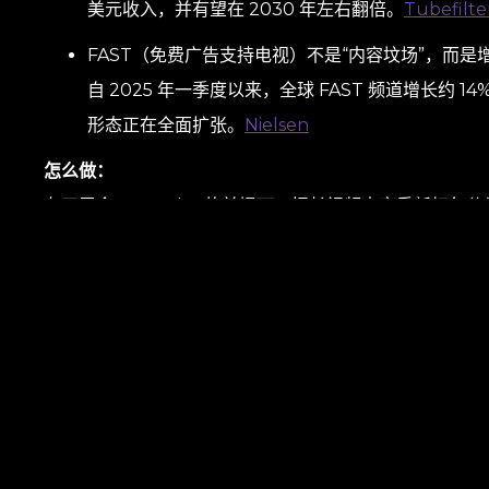
美元收入，并有望在 2030 年左右翻倍。
Tubefilte
FAST（免费广告支持电视）不是“内容坟场”，而是
自 2025 年一季度以来，全球 FAST 频道增长约 
形态正在全面扩张。
Nielsen
怎么做：
在不蚕食 YouTube 的前提下，把长视频内容重新打包分发到 
态专门定制元数据与内容包装。
更安静的流量入口叠加常青内容，带来的不是一次性峰值
ITBM 的做法（偏实战，而不是喊口
像做实验那样匹配创作者
我们通过“问题–解决方案”的匹配来筛选创作者，而不是
我们寻找能带来 13.6% / 81.4% 提升的信号：细
馈。
Social Cat